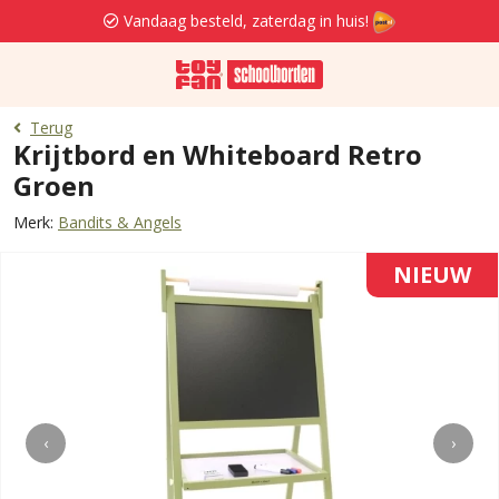
Vandaag besteld, zaterdag in huis!
Terug
Krijtbord en Whiteboard Retro
Groen
Merk:
Bandits & Angels
NIEUW
‹
›