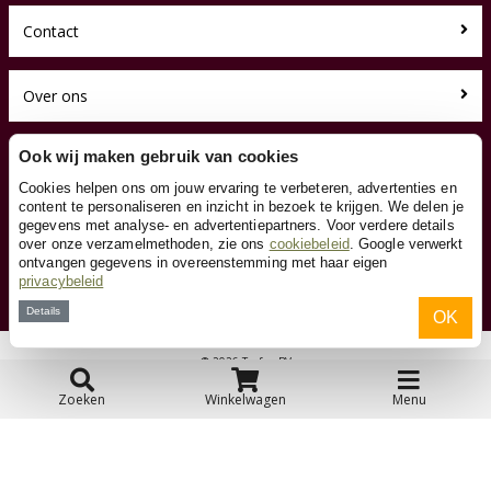
Contact
Over ons
Toyfan BV
Ook wij maken gebruik van cookies
Schoolbordxl.nl
Cookies helpen ons om jouw ervaring te verbeteren, advertenties en
Waterwinweg 9
content te personaliseren en inzicht in bezoek te krijgen. We delen je
7572 PD Oldenzaal
gegevens met analyse- en advertentiepartners. Voor verdere details
Tel. 0541-228000
over onze verzamelmethoden, zie ons
cookiebeleid
. Google verwerkt
Facebook
ontvangen gegevens in overeenstemming met haar eigen
privacybeleid
Instagram
Details
OK
© 2026 Toyfan BV
Algemene voorwaarden
Disclaimer
Privacy
Cookies
Zoeken
Winkelwagen
Menu