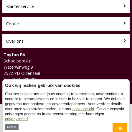
Klantenservice
Contact
Over ons
Toyfan BV
Schoolbordxl.nl
Waterwinweg 9
7572 PD Oldenzaal
Tel. 0541-228000
Ook wij maken gebruik van cookies
Facebook
Instagram
Cookies helpen ons om jouw ervaring te verbeteren, advertenties en
content te personaliseren en inzicht in bezoek te krijgen. We delen je
gegevens met analyse- en advertentiepartners. Voor verdere details
over onze verzamelmethoden, zie ons
cookiebeleid
. Google verwerkt
© 2026 Toyfan BV
ontvangen gegevens in overeenstemming met haar eigen
privacybeleid
Algemene voorwaarden
Disclaimer
Privacy
Cookies
Details
OK