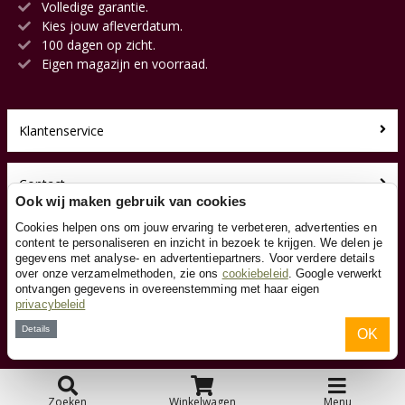
Volledige garantie.
Kies jouw afleverdatum.
100 dagen op zicht.
Eigen magazijn en voorraad.
Klantenservice
Contact
Ook wij maken gebruik van cookies
Cookies helpen ons om jouw ervaring te verbeteren, advertenties en
Over ons
content te personaliseren en inzicht in bezoek te krijgen. We delen je
gegevens met analyse- en advertentiepartners. Voor verdere details
over onze verzamelmethoden, zie ons
cookiebeleid
. Google verwerkt
Toyfan BV
ontvangen gegevens in overeenstemming met haar eigen
Schoolbordxl.nl
privacybeleid
Waterwinweg 9
Details
OK
7572 PD Oldenzaal
Tel. 0541-228000
Facebook
Instagram
Zoeken
Winkelwagen
Menu