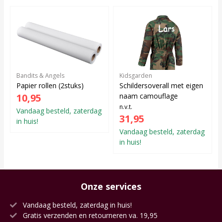
Bandits & Angels
Kidsgarden
Papier rollen (2stuks)
Schildersoverall met eigen
10,95
naam camouflage
n.v.t.
Vandaag besteld, zaterdag
31,95
in huis!
Vandaag besteld, zaterdag
in huis!
Onze services
Vandaag besteld, zaterdag in huis!
Gratis verzenden en retourneren va. 19,95