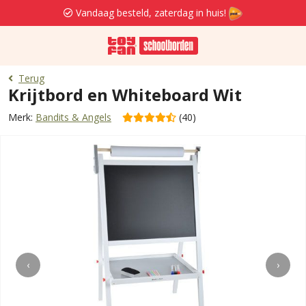
Vandaag besteld, zaterdag in huis!
Terug
Krijtbord en Whiteboard Wit
Merk:
Bandits & Angels
(40)
‹
›